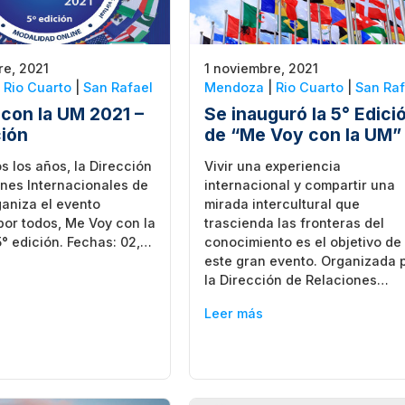
re, 2021
1 noviembre, 2021
|
Rio Cuarto
|
San Rafael
Mendoza
|
Rio Cuarto
|
San Raf
con la UM 2021 –
Se inauguró la 5° Edici
ción
de “Me Voy con la UM”
 los años, la Dirección
Vivir una experiencia
nes Internacionales de
internacional y compartir una
ganiza el evento
mirada intercultural que
or todos, Me Voy con la
trascienda las fronteras del
° edición. Fechas: 02,…
conocimiento es el objetivo de
este gran evento. Organizada 
la Dirección de Relaciones…
Leer más