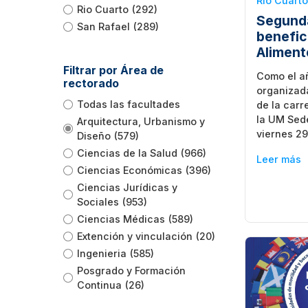
Rio Cuarto
Rio Cuarto
(292)
Segunda
San Rafael
(289)
benefic
Aliment
Filtrar por Área de
Como el a
rectorado
organizad
Todas las facultades
de la carr
la UM Sede
Arquitectura, Urbanismo y
viernes 2
Diseño
(579)
Ciencias de la Salud
(966)
Leer más
Ciencias Económicas
(396)
Ciencias Jurídicas y
Sociales
(953)
Ciencias Médicas
(589)
Extención y vinculación
(20)
Ingenieria
(585)
Posgrado y Formación
Continua
(26)