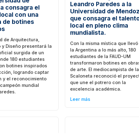
ersidad de
Leandro Paredes a la
 consagra el
Universidad de Mendo
 local con una
que consagra el talent
 de botines
local en pleno clima
os
mundialista.
d de Arquitectura,
Con la misma mística que llevó
 y Diseño presentará la
la Argentina a lo más alto, 180
icial surgida de un
estudiantes de la FAUD-UM
onde 180 estudiantes
transformaron botines en obra
ron botines inspirados
de arte. El mediocampista de l
cción, logrando captar
Scaloneta reconoció el proyec
n y el reconocimiento
que une el potrero con la
l campeón mundial
excelencia académica.
aredes.
Leer más