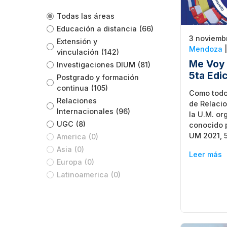
Todas las áreas
Educación a distancia
(66)
3 noviemb
Extensión y
Mendoza
vinculación
(142)
Me Voy 
Investigaciones DIUM
(81)
5ta Edi
Postgrado y formación
continua
(105)
Como todos
Relaciones
de Relacio
Internacionales
(96)
la U.M. or
UGC
(8)
conocido p
UM 2021, 5
America
(0)
Asia
(0)
Leer más
Europa
(0)
Latinoamerica
(0)