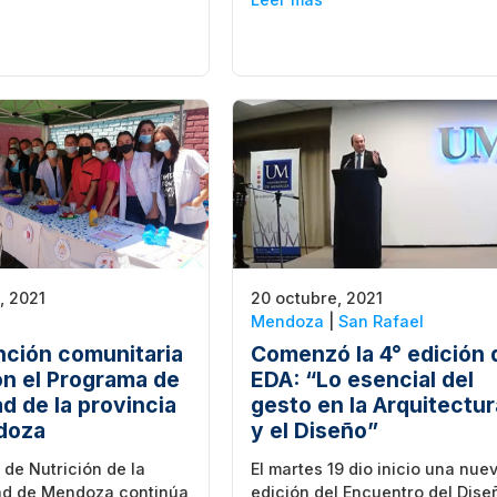
, 2021
20 octubre, 2021
Mendoza
|
San Rafael
nción comunitaria
Comenzó la 4° edición 
on el Programa de
EDA: “Lo esencial del
d de la provincia
gesto en la Arquitectur
doza
y el Diseño”
 de Nutrición de la
El martes 19 dio inicio una nue
ad de Mendoza continúa
edición del Encuentro del Dise