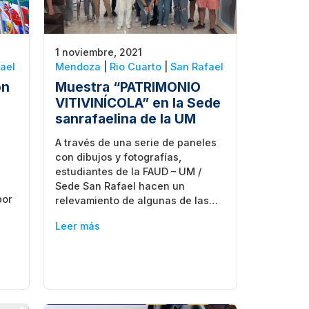
1 noviembre, 2021
ael
Mendoza
|
Rio Cuarto
|
San Rafael
ón
Muestra “PATRIMONIO
VITIVINÍCOLA” en la Sede
sanrafaelina de la UM
A través de una serie de paneles
con dibujos y fotografías,
estudiantes de la FAUD – UM /
Sede San Rafael hacen un
por
relevamiento de algunas de las…
Leer más