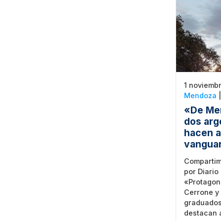
1 noviembr
Mendoza
«De Men
dos arg
hacen a
vangua
Compartim
por Diario
«Protagon
Cerrone y 
graduados
destacan a