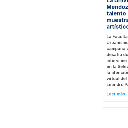
La Univ
Mendoza
talento
muestra
artístic
La Faculta
Urbanismo
campaña of
desafío d
intervinie
en la Sele
la atenció
virtual de
Leandro P
Leer más