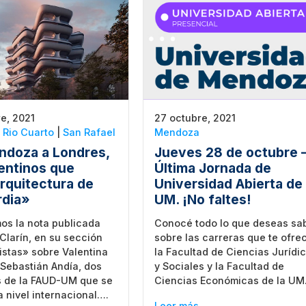
e, 2021
27 octubre, 2021
|
Rio Cuarto
|
San Rafael
Mendoza
doza a Londres,
Jueves 28 de octubre 
entinos que
Última Jornada de
rquitectura de
Universidad Abierta de 
rdia»
UM. ¡No faltes!
os la nota publicada
Conocé todo lo que deseas sa
 Clarín, en su sección
sobre las carreras que te ofre
istas» sobre Valentina
la Facultad de Ciencias Jurídi
Sebastián Andía, dos
y Sociales y la Facultad de
 de la FAUD-UM que se
Ciencias Económicas de la UM
 nivel internacional….
Leer más