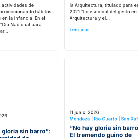
 actividades de
la Arquitectura, titulado para e
 promocionando hábitos
2021 “Lo esencial del gesto en 
 en la infancia. En el
Arquitectura y el…
“Día Nacional para
Leer más
zar…
11 junio, 2026
2026
Mendoza
|
Rio Cuarto
|
San Raf
“No hay gloria sin barro
gloria sin barro”:
El tremendo guiño de