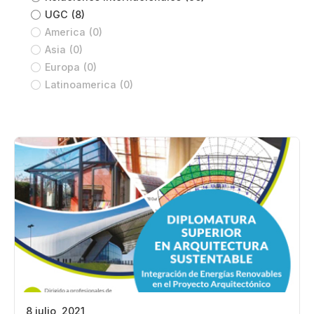
UGC
(8)
America
(0)
Asia
(0)
Europa
(0)
Latinoamerica
(0)
8 julio, 2021