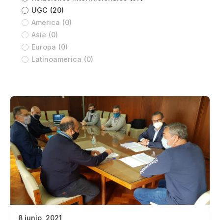
UGC
(20)
America
(0)
Asia
(0)
Europa
(0)
Latinoamerica
(0)
8 junio, 2021