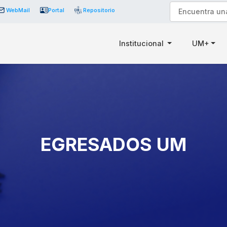
WebMail
Portal
Repositorio
Institucional
UM+
EGRESADOS UM