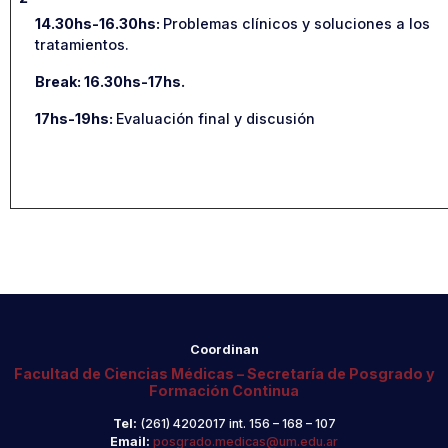
14.30hs-16.30hs:
Problemas clínicos y soluciones a los
tratamientos.
Break: 16.30hs-17hs.
17hs-19hs:
Evaluación final y discusión
Coordinan
Facultad de Ciencias Médicas – Secretaría de Posgrado y
Formación Continua
Tel:
(261) 4202017 int. 156 – 168 – 107
Email:
posgrado.medicas@um.edu.ar