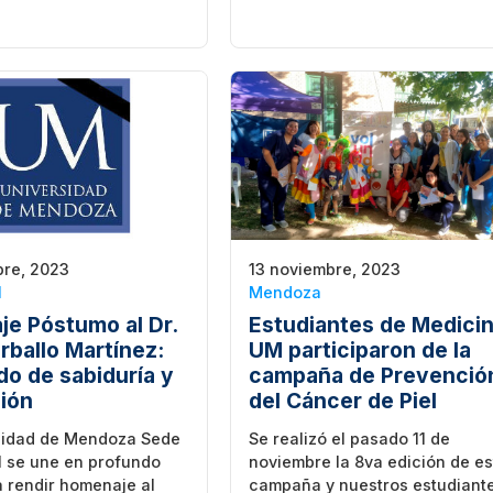
bre, 2023
13 noviembre, 2023
l
Mendoza
e Póstumo al Dr.
Estudiantes de Medici
rballo Martínez:
UM participaron de la
do de sabiduría y
campaña de Prevenció
ión
del Cáncer de Piel
sidad de Mendoza Sede
Se realizó el pasado 11 de
l se une en profundo
noviembre la 8va edición de es
 rendir homenaje al
campaña y nuestros estudiant