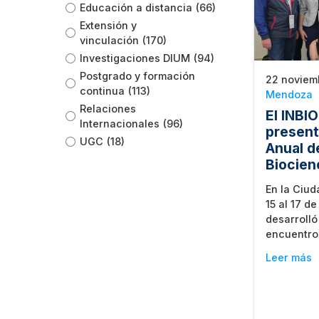
Educación a distancia
(66)
Extensión y
vinculación
(170)
Investigaciones DIUM
(94)
Postgrado y formación
22 noviem
continua
(113)
Mendoza
Relaciones
El INB
Internacionales
(96)
present
UGC
(18)
Anual d
Biocien
En la Ciud
15 al 17 d
desarrolló
encuentro 
Leer más