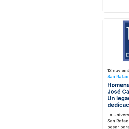
13 noviem
San Rafae
Homenaj
José Ca
Un lega
dedicac
La Univer
San Rafae
pesar para