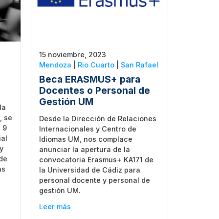
15 noviembre, 2023
Mendoza
|
Rio Cuarto
|
San Rafael
Beca ERASMUS+ para
Docentes o Personal de
Gestión UM
la
, se
Desde la Dirección de Relaciones
e 9
Internacionales y Centro de
ial
Idiomas UM, nos complace
y
anunciar la apertura de la
 de
convocatoria Erasmus+ KA171 de
as
la Universidad de Cádiz para
personal docente y personal de
gestión UM.
Leer más