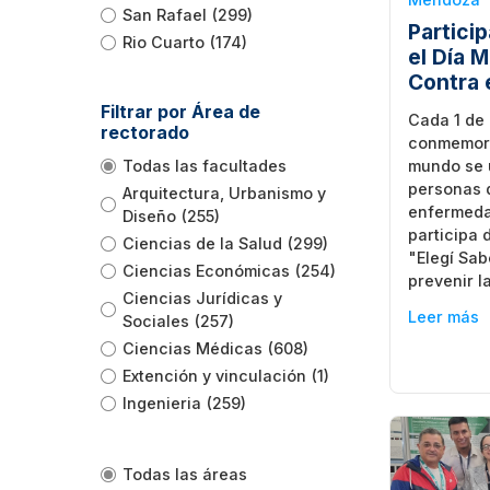
San Rafael
(299)
Partici
Rio Cuarto
(174)
el Día 
Contra 
Filtrar por Área de
Cada 1 de
rectorado
conmemora 
Todas las facultades
mundo se 
personas 
Arquitectura, Urbanismo y
enfermeda
Diseño
(255)
participa
Ciencias de la Salud
(299)
"Elegí Sab
Ciencias Económicas
(254)
prevenir l
Ciencias Jurídicas y
Leer más
Sociales
(257)
Ciencias Médicas
(608)
Extención y vinculación
(1)
Ingenieria
(259)
Todas las áreas