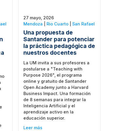
27 mayo, 2026
ael
Mendoza
|
Rio Cuarto
|
San Rafael
Una propuesta de
ón
Santander para potenciar
la práctica pedagógica de
ca
nuestros docentes
La UM invita a sus profesores a
postularse a "Teaching with
Purpose 2026", el programa
imo
online y gratuito de Santander
n
Open Academy junto a Harvard
a
Business Impact. Una formación
de 8 semanas para integrar la
s
Inteligencia Artificial y el
e
aprendizaje activo en la
educación superior.
e
Leer más