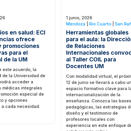
1 junio, 2026
026
Mendoza
|
Rio Cuarto
|
San Raf
Herramientas globales
ios en salud: ECI
para el aula: la Direcci
ncias ofrece
de Relaciones
y promociones
Internacionales convo
vas para el
al Taller COIL para
l de la UM
Docentes UM
e este acuerdo, la
 de la Universidad de
Con modalidad virtual, el próx
odrá acceder a
12 de junio se llevará a cabo u
s médicas integrales
espacio formativo clave para l
romoción especial de
internacionalización de la
to y opciones
enseñanza. Conozca las base
 a cada necesidad.
pedagógicas, las estrategias d
diseño y el testimonio de
profesores locales con
experiencia en este enfoque d