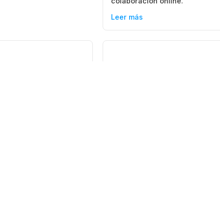
colaboración online.
Leer más
19 mayo, 2026
2026
Mendoza
Hantavirus: la
ersidad de
Universidad de Mendo
 invita a la
difunde las claves de
ad a participar de
prevención y los
va Colecta de
protocolos exigidos pa
los equipos de salud
do de la UM, junto al