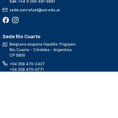
Cel:
+54 9 260 481-8881
sede.sanrafael@um.edu.ar
Sede Río Cuarto
Belgrano esquina Hipólito Yrigoyen.
Río Cuarto - Córdoba - Argentina
CP 5800
+54 358 470-2427
+54 358 470-0771
Cel:
+54 9 358 500-0648
sede.riocuarto@um.edu.ar
info.riocuarto@um.edu.ar