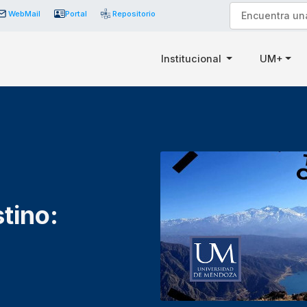
WebMail
Portal
Repositorio
Institucional
UM+
tino: