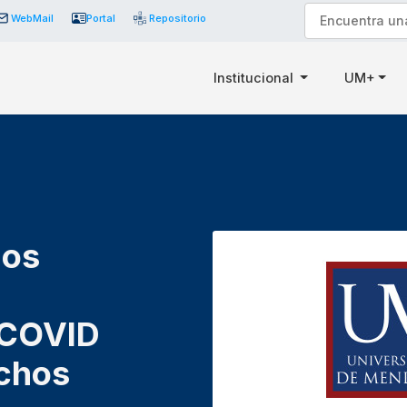
WebMail
Portal
Repositorio
Institucional
UM+
los
 COVID
echos