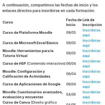
A continuación, compartimos las fechas de inicio y los
enlaces directos para inscribirse en cada formación:
Fecha de
Link de
Curso
Inicio
Inscripción
Inscribirse
Curso de Plataforma Moodle
09/03
aquí
Inscribirse
Curso de Microsoft Excel Básico
09/03
aquí
Moodle: Herramientas para la
Inscribirse
09/03
Tutoría Virtual
aquí
Inscribirse
Curso de H5P
(Contenido interactivo)
06/04
aquí
Moodle: Configuración y
Inscribirse
06/04
Calificación de Actividades
aquí
Inscribirse
Curso de Aplicaciones de Google
06/04
aquí
Moodle: Cuestionarios avanzados,
Inscribirse
04/05
evaluación y encuestas
aquí
Curso de Canva
(Diseño gráfico
Inscribirse
04/05