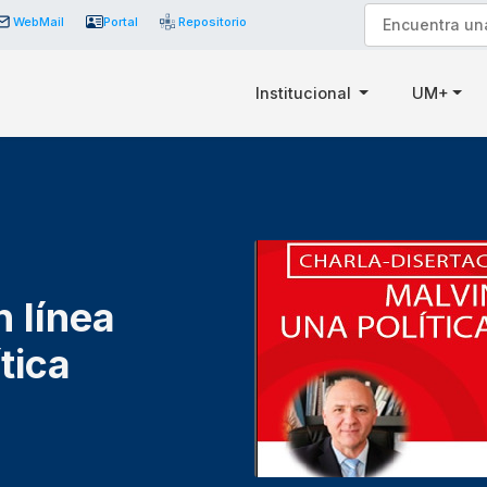
WebMail
Portal
Repositorio
Institucional
UM+
n línea
tica