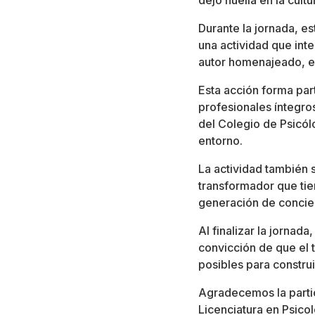
dejó huella en la cultu
Durante la jornada, e
una actividad que inte
autor homenajeado, en
Esta acción forma pa
profesionales íntegro
del Colegio de Psicólo
entorno.
La actividad también 
transformador que tie
generación de concien
Al finalizar la jornad
convicción de que el t
posibles para construi
Agradecemos la partic
Licenciatura en Psicol