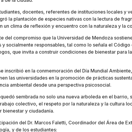
ra de la ciudad.
studiantes, docentes, referentes de instituciones locales y 
gró la plantación de especies nativas con la lectura de fra
 un clima de reflexión y encuentro con la naturaleza y la 
rte del compromiso que la Universidad de Mendoza sostiene
s y socialmente responsables, tal como lo señala el Código 
gos, que invita a construir condiciones de bienestar para l
se inscribió en la conmemoración del Día Mundial Ambiente,
nen las universidades en la promoción de prácticas sustenta
cia ambiental desde una perspectiva psicosocial.
a, quedó sembrada no solo una nueva arboleda en el barrio, 
rabajo colectivo, el respeto por la naturaleza y la cultura l
r bienestar y ciudadanía.
ipación del Dr. Marcos Faletti, Coordinador del Área de Ext
ogía, y de los estudiantes: