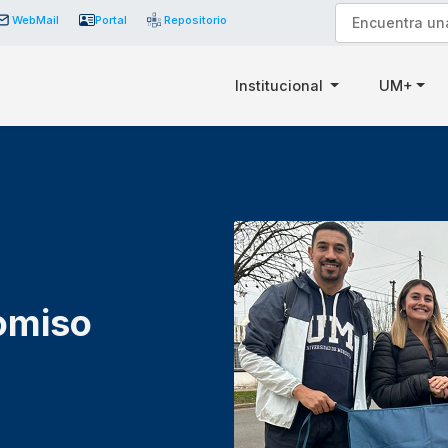
WebMail
Portal
Repositorio
Institucional
UM+
omiso