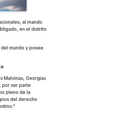
acionales, al mando
ligado, en el distrito
so del mundo y posee
za
las Malvinas, Georgias
 por ser parte
cio pleno de la
ipios del derecho
ntino.”