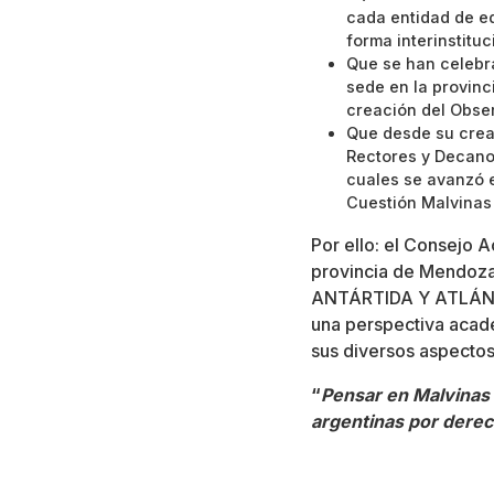
cada entidad de ed
forma interinstituc
Que se han celebr
sede en la provinc
creación del Obser
Que desde su crea
Rectores y Decano
cuales se avanzó e
Cuestión Malvinas 
Por ello: el Consejo 
provincia de Mendoza”
ANTÁRTIDA Y ATLÁNTIC
una perspectiva acad
sus diversos aspectos
“
Pensar en Malvinas 
argentinas por derech