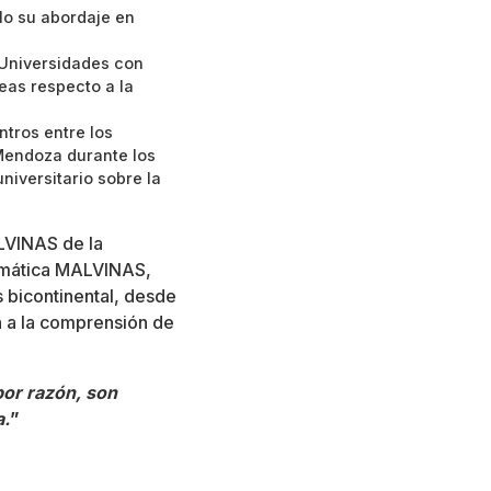
llo su abordaje en
 Universidades con
eas respecto a la
tros entre los
Mendoza durante los
niversitario sobre la
ALVINAS de la
lemática MALVINAS,
bicontinental, desde
 a la comprensión de
por razón, son
a.
”