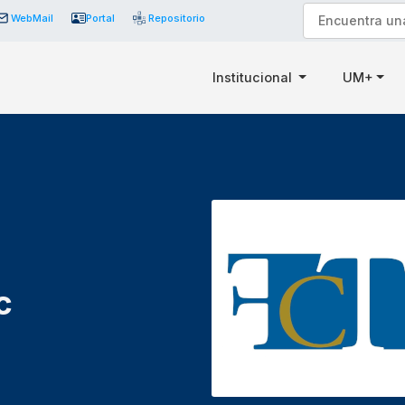
WebMail
Portal
Repositorio
Institucional
UM+
c