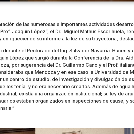
tación de las numerosas e importantes actividades desarroll
rof. Joaquín López”, el Dr. Miguel Mathus Escorihuela, re
 y enriqueciendo su informe a la luz de su trayectoria, dest
do durante el Rectorado del Ing. Salvador Navarría. Hacen ya
aquín López que surgió durante la Conferencia de la Dra. A
oza, por sugerencia del Dr. Guillermo Cano y el Prof. itali
onsideraba que Mendoza y en ese caso la Universidad de M
r un centro de estudio, de investigación y divulgación de es
que los tenía, y no era necesario crearlos. Además de agua ha
dustrial, existía una organización institucional; su ley de ag
usuarios estaban organizados en inspecciones de cause, y so
naria.”