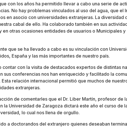
o que con los años ha permitido llevar a cabo una serie de ac
cias. No hay problemas vinculados al uso del agua, que el I
los en asocio con universidades extranjeras. La diversidad
estra cabal de ello. Ha colaborado también en sus activid
 y en otras ocasiones entidades de usuarios o Municipales y
nte que se ha llevado a cabo es su vinculación con Univers
dos, España y las más importantes de nuestro país.
o contar con la visita de destacados expertos de distintas n
n sus conferencias nos han enriquecido y facilitado la com
 Esta relación internacional permitió que muchos de nuestr
idades extranjeras.
acción de comentarles que el Dr. Liber Martín, profesor de l
 la Universidad de Zaragoza dictará este año el curso de la
versidad, lo cual nos llena de orgullo.
do a doctorandos del extranjero quienes deseaban terminar