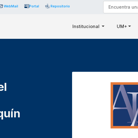
WebMail
Portal
Repositorio
Institucional
UM+
el
quín