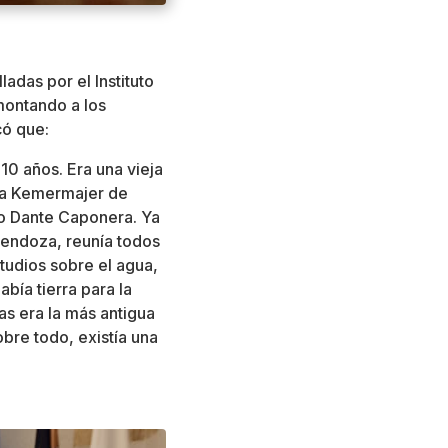
adas por el Instituto
montando a los
acó que:
 10 años. Era una vieja
ída Kemermajer de
ano Dante Caponera. Ya
endoza, reunía todos
tudios sobre el agua,
bía tierra para la
uas era la más antigua
bre todo, existía una