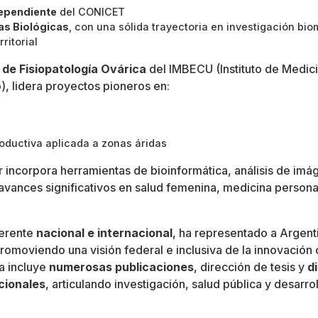
dependiente
del CONICET
as Biológicas
, con una sólida trayectoria en investigación bio
ritorial
 de Fisiopatología Ovárica
del IMBECU (Instituto de Medici
, lidera proyectos pioneros en:
oductiva aplicada a zonas áridas
 incorpora herramientas de bioinformática, análisis de im
vances significativos en salud femenina, medicina persona
erente
nacional e internacional
, ha representado a Argent
promoviendo una visión federal e inclusiva de la innovación 
a incluye
numerosas publicaciones
, dirección de tesis y
d
cionales
, articulando investigación, salud pública y desarroll