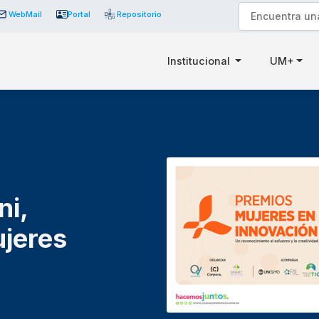
WebMail
Portal
Repositorio
Institucional
UM+
ni,
ujeres