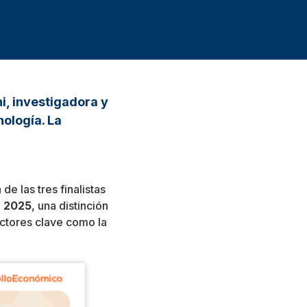
i, investigadora y
nología. La
e las tres finalistas
n 2025
, una distinción
ctores clave como la