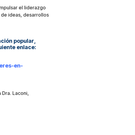
impulsar el liderazgo
de ideas, desarrollos
ación popular
,
uiente enlace:
eres-en-
 Dra. Laconi,