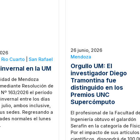
26 junio, 2026
2026
Mendoza
|
Rio Cuarto
|
San Rafael
Orgullo UM: El
invernal en la UM
investigador Diego
Tramontina fue
sidad de Mendoza
 mediante Resolución de
distinguido en los
 Nº 163/2026 el período
Premios UNC
invernal entre los días
Supercómputo
 julio, ambos inclusive,
sus sedes. Regresando a
El profesional de la Facultad d
dades normales el lunes
Ingeniería obtuvo el galardón
.
Serafín en la categoría de Físi
Por el impacto de sus artículos
científicos, dispondrá de 100.