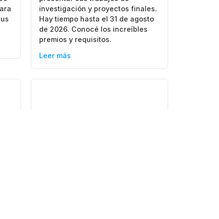
para
investigación y proyectos finales.
sus
Hay tiempo hasta el 31 de agosto
de 2026. Conocé los increíbles
premios y requisitos.
Leer más
16 junio, 2026
Mendoza
|
San Rafael
Ingeniería: imaginación y
realidad. ¡Feliz Día del
Ingeniero y la Ingeniera!