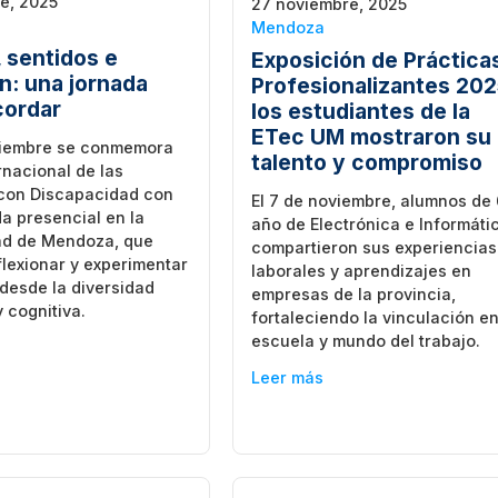
e, 2025
27 noviembre, 2025
Mendoza
, sentidos e
Exposición de Práctica
ón: una jornada
Profesionalizantes 202
cordar
los estudiantes de la
ETec UM mostraron su
iciembre se conmemora
talento y compromiso
ernacional de las
con Discapacidad con
El 7 de noviembre, alumnos de
a presencial en la
año de Electrónica e Informáti
ad de Mendoza, que
compartieron sus experiencias
eflexionar y experimentar
laborales y aprendizajes en
 desde la diversidad
empresas de la provincia,
y cognitiva.
fortaleciendo la vinculación en
escuela y mundo del trabajo.
Leer más