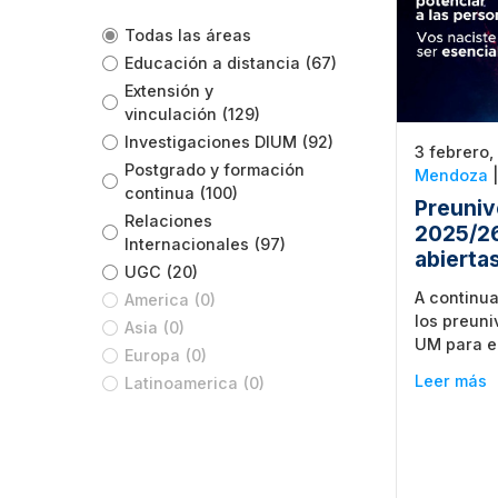
Todas las áreas
Educación a distancia
(67)
Extensión y
vinculación
(129)
Investigaciones DIUM
(92)
3 febrero,
Postgrado y formación
Mendoza
continua
(100)
Preuniv
Relaciones
2025/26
Internacionales
(97)
abierta
UGC
(20)
A continua
America
(0)
los preuni
Asia
(0)
UM para el
Europa
(0)
Leer más
Latinoamerica
(0)