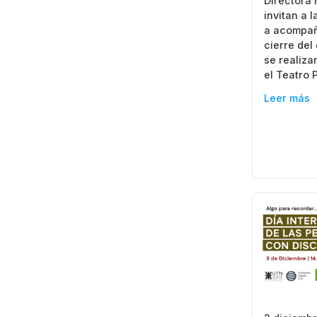
Directora M
invitan a 
a acompañ
cierre del
se realiza
el Teatro 
Leer más