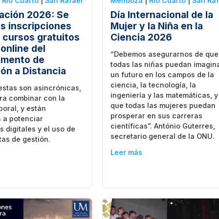
|
Rio Cuarto
|
San Rafael
Mendoza
|
Rio Cuarto
|
San Raf
ación 2026: Se
Día Internacional de la
as inscripciones
Mujer y la Niña en la
s cursos gratuitos
Ciencia 2026
online del
“Debemos asegurarnos de que
amento de
todas las niñas puedan imagin
ón a Distancia
un futuro en los campos de la
ciencia, la tecnología, la
estas son asincrónicas,
ingeniería y las matemáticas, y
ra combinar con la
que todas las mujeres puedan
boral, y están
prosperar en sus carreras
 a potenciar
científicas”. António Guterres,
s digitales y el uso de
secretario general de la ONU.
as de gestión.
Leer más