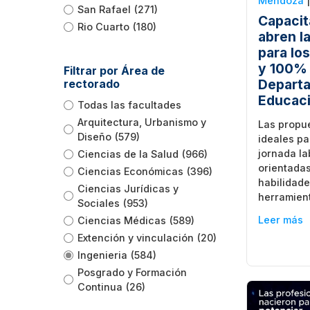
Mendoza
San Rafael
(271)
Capacit
Rio Cuarto
(180)
abren l
para lo
y 100% 
Filtrar por Área de
Depart
rectorado
Educaci
Todas las facultades
Arquitectura, Urbanismo y
Las propu
Diseño
(579)
ideales pa
jornada la
Ciencias de la Salud
(966)
orientadas
Ciencias Económicas
(396)
habilidade
Ciencias Jurídicas y
herramient
Sociales
(953)
Leer más
Ciencias Médicas
(589)
Extención y vinculación
(20)
Ingenieria
(584)
Posgrado y Formación
Continua
(26)