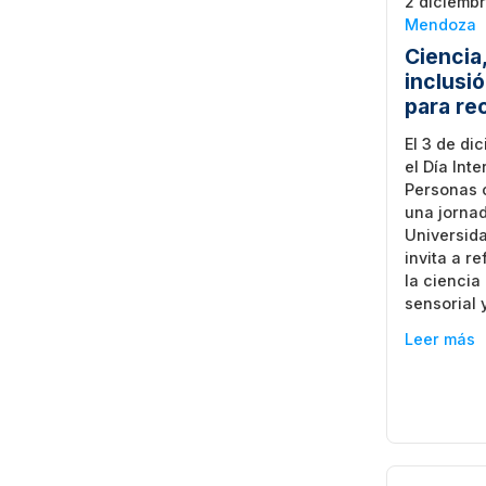
2 diciembr
Mendoza
Ciencia
inclusi
para re
El 3 de d
el Día Int
Personas 
una jornad
Universid
invita a r
la ciencia
sensorial 
Leer más