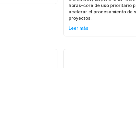
horas-core de uso prioritario 
acelerar el procesamiento de 
proyectos.
Leer más
2026
23 junio, 2026
|
Rio Cuarto
|
San Rafael
Mendoza
|
San Rafael
toria abierta:
La Universidad de
o virtual y gratuito
Mendoza dirá presente
rseguridad para
en la Expo Educativa