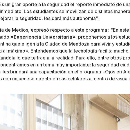
s un gran aporte a la seguridad el reporte inmediato de una
nmediato. Los estudiantes se movilizan de distintas maneras
ejorar la seguridad, les dará más autonomía”.
ria de Medios, expresó respecto a este programa : “En est
inado
«Experiencia Universitaria»
, proponemos a los estu
tina que eligen a la Ciudad de Mendoza para vivir y estudi
la al máximo». Entendemos que la tecnología facilita mucho
itándola lo que te trae a la realidad. Para ello, entre otros 
concentramos en un tema muy importante: la seguridad ciud
les brindará una capacitación en el programa «Ojos en Aler
 con un acceso directo en sus celulares al centro de visual