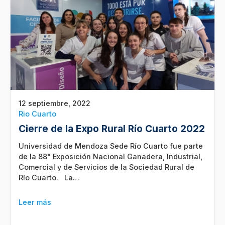
12 septiembre, 2022
Rio Cuarto
Cierre de la Expo Rural Río Cuarto 2022
Universidad de Mendoza Sede Río Cuarto fue parte
de la 88° Ex­po­si­ción Na­cio­nal Ga­na­de­ra, In­dus­trial,
Co­mer­cial y de Ser­vi­cios de la So­cie­dad Ru­ral de
Río Cuar­to. La…
Leer más