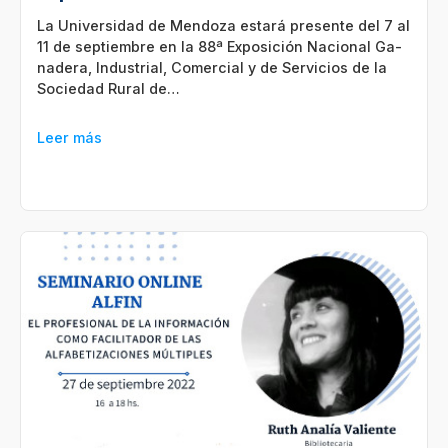
La Universidad de Mendoza estará presente del 7 al
11 de septiembre en la 88ª Ex­po­si­ción Na­cio­nal Ga­
na­de­ra, In­dus­trial, Co­mer­cial y de Ser­vi­cios de la
So­cie­dad Ru­ral de…
Leer más