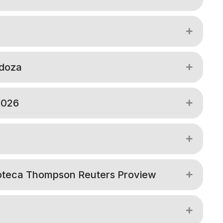
Expand
ndoza
Expand
2026
Expand
Expand
lioteca Thompson Reuters Proview
Expand
Expand