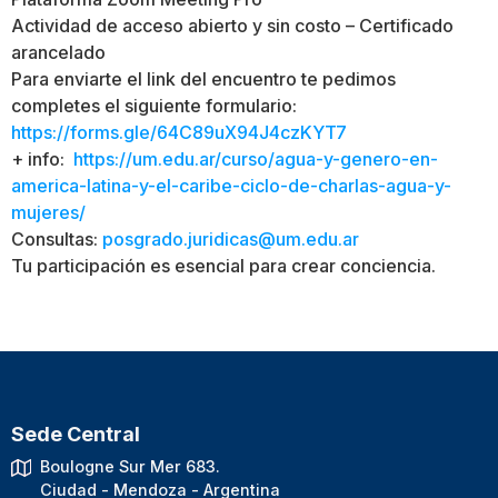
Actividad de acceso abierto y sin costo – Certificado
arancelado
Para enviarte el link del encuentro te pedimos
completes el siguiente formulario:
https://forms.gle/64C89uX94J4czKYT7
+ info:
https://um.edu.ar/curso/agua-y-genero-en-
america-latina-y-el-caribe-ciclo-de-charlas-agua-y-
mujeres/
Consultas:
posgrado.juridicas@um.edu.ar
Tu participación es esencial para crear conciencia.
Sede Central
Boulogne Sur Mer 683.
Ciudad - Mendoza - Argentina