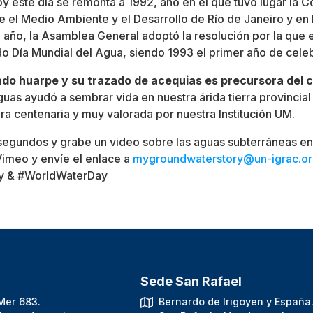
oy este día se remonta a 1992, año en el que tuvo lugar la C
 el Medio Ambiente y el Desarrollo de Río de Janeiro y en
año, la Asamblea General adoptó la resolución por la que 
o Día Mundial del Agua, siendo 1993 el primer año de cele
do huarpe y su trazado de acequias es precursora del 
guas ayudó a sembrar vida en nuestra árida tierra provincial
ura centenaria y muy valorada por nuestra Institución UM.
egundos y grabe un video sobre las aguas subterráneas en 
imeo y envíe el enlace a
mygroundwaterstory@un-igrac.o
y & #WorldWaterDay
Sede San Rafael
Mer 683.
Bernardo de Irigoyen y España