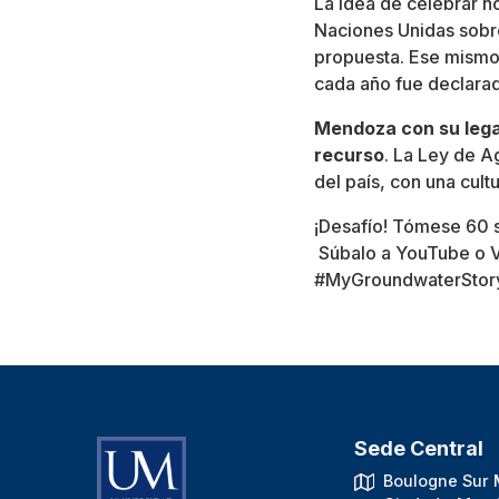
La idea de celebrar h
Naciones Unidas sobre
propuesta. Ese mismo 
cada año fue declarad
Mendoza con su lega
recurso
. La Ley de A
del país, con una cult
¡Desafío! Tómese 60 s
Súbalo a YouTube o V
#MyGroundwaterStor
Sede Central
Boulogne Sur 