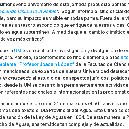
simonoveno aniversario de esta jornada propuesto por las 
iendo visible lo invisible
”.
Según informa el sitio oficial d
le, pero su impacto es visible en todas partes. Fuera de la v
ánea es un tesoro escondido que enriquece nuestras vidas. C
do es agua subterránea. A medida que el cambio climático 
da vez más críticas”.
 que la
UM
es un centro de investigación y divulgación de e
ranjero. Por ello, recientemente se rindió homenaje a los
hito
Ambiente “Profesor Joaquín López”
de la Facultad de Ciencia
ón mencionada los expertos de nuestra Universidad destacar
ga
in crescendo
el estudio de los aspectos jurídicos, político
llo, desde la UM se desarrollan permanentemente actividad
on referentes nacionales e internacionales en la problemáti
anunciar que el próximo 31 de marzo es el 50° aniversario
mos que existe el Día Provincial del Agua. Este último se c
a de sanción de la Ley de Aguas en 1884. De esta manera la
cho de Aguas, una temática tan compleja y de actualidad.