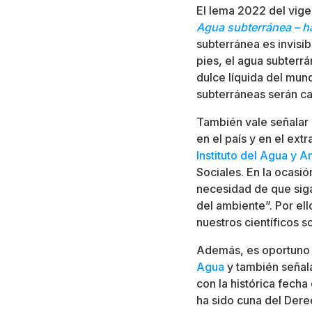
El lema 2022 del vige
Agua subterránea – hac
subterránea es invisib
pies, el agua subterr
dulce líquida del mun
subterráneas serán ca
También vale señalar
en el país y en el ext
Instituto del Agua y 
Sociales. En la ocasi
necesidad de que si
del ambiente”. Por e
nuestros científicos s
Además, es oportuno 
Agua
y también señala
con la histórica fech
ha sido cuna del Dere