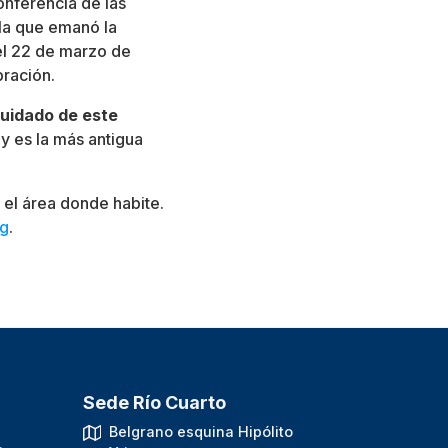
onferencia de las
 la que emanó la
el 22 de marzo de
bración.
cuidado de este
 y es la más antigua
el área donde habite.
rg
.
Sede Río Cuarto
.
Belgrano esquina Hipólito