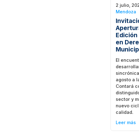
2 julio, 20
Mendoza
Invitaci
Apertur
Edición
en Dere
Municip
El encuent
desarrolla
sincrónica
agosto a la
Contará c
distinguid
sector y m
nuevo cic
calidad.
Leer más