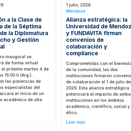
26
1 julio, 2026
Mendoza
ón a la Clase de
Alianza estratégica: la
a de la Séptima
Universidad de Mendo
 de la Diplomatura
y FUNDAVITA firman
cho y Gestión
convenios de
al
colaboración y
compliance
ro inaugural se
rá de forma virtual
Comprometidas con el bienest
 el próximo martes 4 de
de la comunidad, las dos
s 15:00 h (Arg.).
instituciones firmaron conveni
on las ponencias de
de colaboración el 1 de julio d
os especialistas del
2026. Esta alianza estratégica
arcará el inicio de un
potenciará el impacto de amba
lo académico de alta
instituciones en los ámbitos
académico, científico, social y
ético.
Leer más