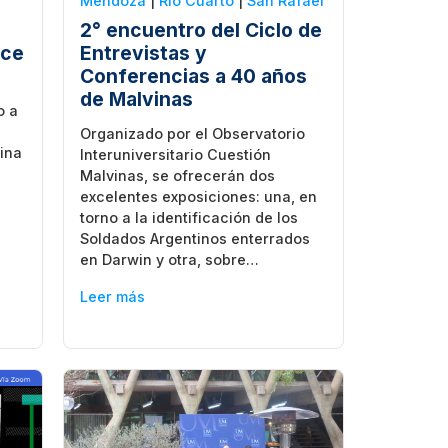
Mendoza
|
Rio Cuarto
|
San Rafael
2° encuentro del Ciclo de
nce
Entrevistas y
Conferencias a 40 años
de Malvinas
o a
Organizado por el Observatorio
vina
Interuniversitario Cuestión
Malvinas, se ofrecerán dos
excelentes exposiciones: una, en
torno a la identificación de los
Soldados Argentinos enterrados
en Darwin y otra, sobre…
Leer más