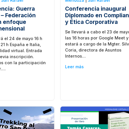
|
San Rafael
Mendoza
|
San Rafael
ncia: Guerra
Conferencia inaugural
 – Federación
Diplomado en Complia
n enfoque
y Ética Corporativa
mensional
Se llevará a cabo el 23 de may
las 16 horas por Google Meet y
rá el 24 de mayo 16 h
estará a cargo de la Mgter. Sil
21 h España e Italia,
Coria, directora de Asuntos
idad virtual. Entrada
Internos…
revia inscripción.
s con la participación
Leer más
r….