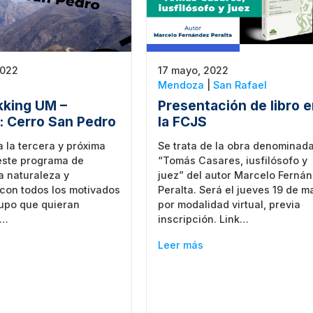
2022
17 mayo, 2022
Mendoza
|
San Rafael
kking UM –
Presentación de libro 
: Cerro San Pedro
la FCJS
 la tercera y próxima
Se trata de la obra denominad
este programa de
“Tomás Casares, iusfilósofo y
la naturaleza y
juez” del autor Marcelo Ferná
con todos los motivados
Peralta. Será el jueves 19 de m
rupo que quieran
por modalidad virtual, previa
a…
inscripción. Link…
Leer más