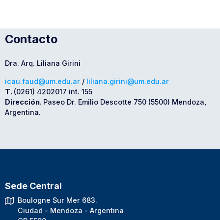
Contacto
Dra. Arq. Liliana Girini
icau.faud@um.edu.ar
/
liliana.girini@um.edu.ar
T.
(0261) 4202017 int. 155
Dirección.
Paseo Dr. Emilio Descotte 750 (5500) Mendoza,
Argentina.
Sede Central
Boulogne Sur Mer 683.
Ciudad - Mendoza - Argentina