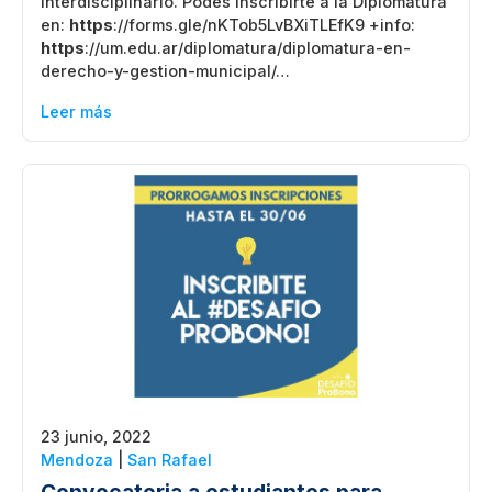
interdisciplinario. Podés inscribirte a la Diplomatura
en:
https
://forms.gle/nKTob5LvBXiTLEfK9 +info:
https
://um.edu.ar/diplomatura/diplomatura-en-
derecho-y-gestion-municipal/…
Leer más
23 junio, 2022
Mendoza
|
San Rafael