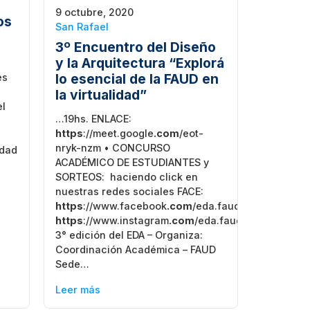
9 octubre, 2020
os
San Rafael
3º Encuentro del Diseño
y la Arquitectura “Explorá
lo esencial de la FAUD en
es
la virtualidad”
el
…19hs. ENLACE:
https
://meet.google
.com
/eot-
nryk-nzm • CONCURSO
idad
ACADÉMICO DE ESTUDIANTES y
a
SORTEOS: haciendo click en
nuestras redes sociales FACE:
https
://www.facebook
.com
/eda.faud.3
https
://www.instagram
.com
/eda.faudum/
3° edición del EDA – Organiza:
Coordinación Académica – FAUD
Sede…
Leer más