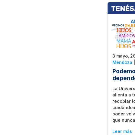
3 mayo, 2
Mendoza
Podemo
depend
La Univer
alienta a 
redoblar l
cuidándon
poder volv
que nunc
Leer más