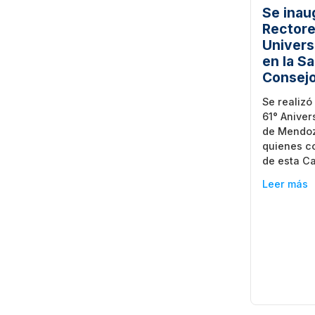
Se inau
Rectore
Univers
en la S
Consejo
Se realiz
61° Aniver
de Mendoz
quienes c
de esta Ca
Leer más