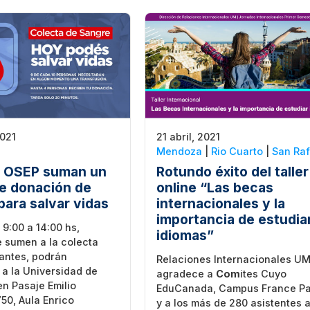
2021
21 abril, 2021
Mendoza
|
Rio Cuarto
|
San Raf
y OSEP suman un
Rotundo éxito del taller
e donación de
online “Las becas
para salvar vidas
internacionales y la
importancia de estudia
 9:00 a 14:00 hs,
idiomas”
 sumen a la colecta
antes, podrán
Relaciones Internacionales U
a la Universidad de
agradece a
Com
ites Cuyo
n Pasaje Emilio
EduCanada, Campus France Pa
50, Aula Enrico
y a los más de 280 asistentes a