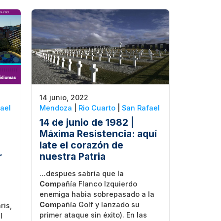
14 junio, 2022
ael
Mendoza
|
Rio Cuarto
|
San Rafael
14 de junio de 1982 |
Máxima Resistencia: aquí
late el corazón de
r
nuestra Patria
…despues sabría que la
Com
pañía Flanco Izquierdo
M
enemiga habia sobrepasado a la
Com
pañía Golf y lanzado su
ris,
primer ataque sin éxito). En las
l