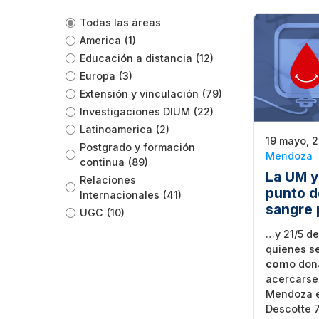
Todas las áreas
America
(1)
Educación a distancia
(12)
Europa
(3)
Extensión y vinculación
(79)
Investigaciones DIUM
(22)
Latinoamerica
(2)
19 mayo, 
Postgrado y formación
Mendoza
continua
(89)
La UM 
Relaciones
punto d
Internacionales
(41)
sangre 
UGC
(10)
…y 21/5 de
quienes se
com
o don
acercarse 
Mendoza e
Descotte 7