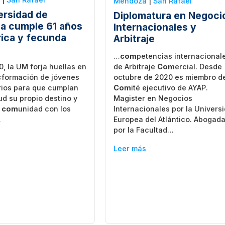
Mendoza
|
San Rafael
ersidad de
Diplomatura en Negoci
a cumple 61 años
Internacionales y
rica y fecunda
Arbitraje
…
com
petencias internacional
de Arbitraje
Com
ercial. Desde
, la UM forja huellas en
octubre de 2020 es miembro d
 «formación de jóvenes
Com
ité ejecutivo de AYAP.
rios para que cumplan
Magister en Negocios
ud su propio destino y
Internacionales por la Univers
a
com
unidad con los
Europea del Atlántico. Abogad
…
por la Facultad…
Leer más