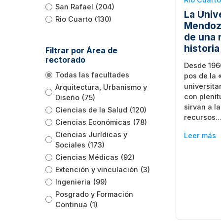
San Rafael
(204)
La Univ
Rio Cuarto
(130)
Mendoz
de una 
historia
Filtrar por Área de
rectorado
Desde 1960
Todas las facultades
pos de la
universita
Arquitectura, Urbanismo y
con plenit
Diseño
(75)
sirvan a l
Ciencias de la Salud
(120)
recursos
Ciencias Económicas
(78)
Ciencias Jurídicas y
Leer más
Sociales
(173)
Ciencias Médicas
(92)
Extención y vinculación
(3)
Ingenieria
(99)
Posgrado y Formación
Continua
(1)