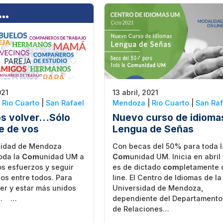
021
13 abril, 2021
|
Rio Cuarto
|
San Rafael
Mendoza
|
Rio Cuarto
|
San Raf
s volver…Sólo
Nuevo curso de idioma
e de vos
Lengua de Señas
sidad de Mendoza
Con becas del 50% para toda l
toda la
Com
unidad UM a
Com
unidad UM. Inicia en abril
os esfuerzos y seguir
es de dictado
com
pletamente 
os entre todos. Para
line. El Centro de Idiomas de la
er y estar más unidos
Universidad de Mendoza,
a. …
dependiente del Departamento
de Relaciones…