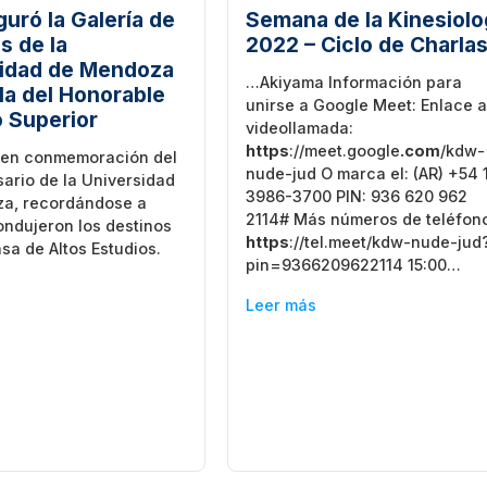
guró la Galería de
Semana de la Kinesiolo
s de la
2022 – Ciclo de Charla
idad de Mendoza
…Akiyama Información para
ala del Honorable
unirse a Google Meet: Enlace a
 Superior
videollamada:
https
://meet.google
.com
/kdw-
ó en conmemoración del
nude-jud O marca el: (AR) +54 
sario de la Universidad
3986-3700 PIN: 936 620 962
a, recordándose a
2114# Más números de teléfon
ondujeron los destinos
https
://tel.meet/kdw-nude-jud
sa de Altos Estudios.
pin=9366209622114 15:00…
Leer más