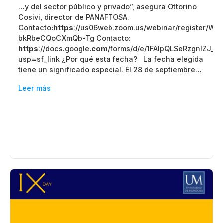
…y del sector público y privado”, asegura Ottorino
Cosivi, director de PANAFTOSA.
Contacto
:https
://us06web.zoom.us/webinar/register/W
bkRbeCQoCXmQb-Tg Contacto:
https
://docs.google
.com
/forms/d/e/1FAIpQLSeRzgnlZJ_
usp=sf_link ¿Por qué esta fecha? La fecha elegida
tiene un significado especial. El 28 de septiembre…
Leer más