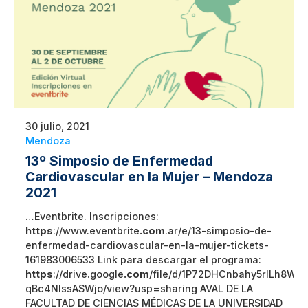
30 julio, 2021
Mendoza
13º Simposio de Enfermedad
Cardiovascular en la Mujer – Mendoza
2021
…Eventbrite. Inscripciones:
https
://www.eventbrite
.com
.ar/e/13-simposio-de-
enfermedad-cardiovascular-en-la-mujer-tickets-
161983006533 Link para descargar el programa:
https
://drive.google
.com
/file/d/1P72DHCnbahy5rlLh8W-
qBc4NIssASWjo/view?usp=sharing AVAL DE LA
FACULTAD DE CIENCIAS MÉDICAS DE LA UNIVERSIDAD